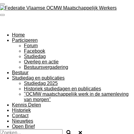
Ga
direct
naar
de
hoofdinhoud
Home
Participeren
Forum
Facebook
Studiedag
Overleg en actie
Bestuursvergadering
Bestuur
Studiedag en publicaties
Studiedag 2025
Historiek studiedagen en publicaties
"OCMW maatschappelijk werk in de samenleving
van morgen"
Kennis Delen
Historiek
Contact
Nieuwtjes
Open Brief